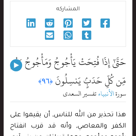
المشاركه
حَتَّىٰٓ إِذَا فُتِحَتْ يَأْجُوجُ وَمَأْجُوجُ وَهُم
مِّن كُلِّ حَدَبٍۢ يَنسِلُونَ
﴿٩٦﴾
سورة
الأنبياء
تفسير السعدي
هذا تحذير من الله للناس, أن يقيموا على
الكفر والمعاصي, وأنه قد قرب انفتاح