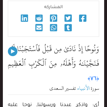
المشاركه
وَنُوحًا إِذْ نَادَىٰ مِن قَبْلُ فَٱسْتَجَبْنَا لَهُۥ
فَنَجَّيْنَٰهُ وَأَهْلَهُۥ مِنَ ٱلْكَرْبِ ٱلْعَظِيمِ
﴿٧٦﴾
سورة
الأنبياء
تفسير السعدي
أي: واذكر عبدنا ورسولنا, نوحا عليه