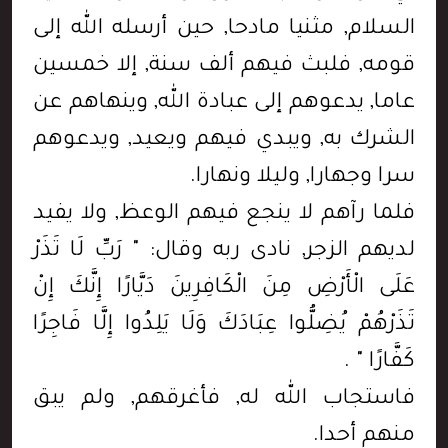
السلام, مثنيا مادحا, حين أرسله الله إلى
قومه, فلبث فيهم ألف سنة, إلا خمسين
عاما, يدعوهم إلى عبادة الله, وينهاهم عن
الشرك به, ويبدي فيهم ويعيد, ويدعوهم
سرا وجهارا, وليلا ونهارا.
فلما رآهم لا ينجع فيهم الوعظ, ولا يفيد
لديهم الزجر, نادى ربه وقال: " رَبِّ لَا تَذَرْ
عَلَى الْأَرْضِ مِنَ الْكَافِرِينَ دَيَّارًا إِنَّكَ إِنْ
تَذَرْهُمْ يُضِلُّوا عِبَادَكَ وَلَا يَلِدُوا إِلَّا فَاجِرًا
كَفَّارًا " .
فاستجاب الله له, فأغرقهم, ولم يبق
منهم أحدا.