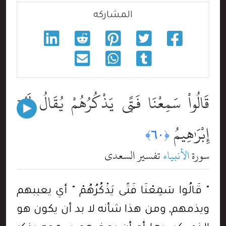
المشاركه
قَالُواْ سَمِعْنَا فَتًۭى يَذْكُرُهُمْ يُقَالُ لَهُۥٓ
إِبْرَٰهِيمُ
﴿٦٠﴾
سورة
الأنبياء
تفسير السعدي
" قَالُوا سَمِعْنَا فَتًى يَذْكُرُهُمْ " أي يعيبهم
ويذمهم, ومن هذا شأنه لا بد أن يكون هو