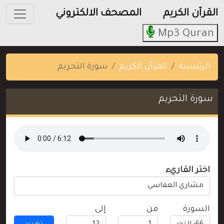
القرآن الكريم
المصحف الالكتروني
Mp3 Quran
الرئيسية
القرآن الكريم
سورة التحريم
سورة التحريم
اختر القاريء
السورة
من
إلى