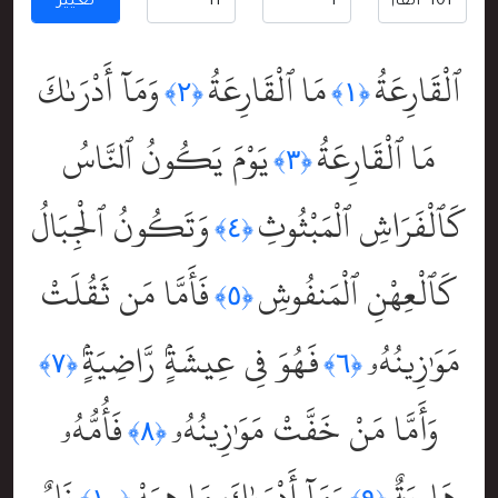
تغيير
ٱلْقَارِعَةُ
مَا ٱلْقَارِعَةُ
وَمَآ أَدْرَىٰكَ
﴿٢﴾
﴿١﴾
مَا ٱلْقَارِعَةُ
يَوْمَ يَكُونُ ٱلنَّاسُ
﴿٣﴾
كَٱلْفَرَاشِ ٱلْمَبْثُوثِ
وَتَكُونُ ٱلْجِبَالُ
﴿٤﴾
كَٱلْعِهْنِ ٱلْمَنفُوشِ
فَأَمَّا مَن ثَقُلَتْ
﴿٥﴾
مَوَٰزِينُهُۥ
فَهُوَ فِى عِيشَةٍۢ رَّاضِيَةٍۢ
﴿٧﴾
﴿٦﴾
وَأَمَّا مَنْ خَفَّتْ مَوَٰزِينُهُۥ
فَأُمُّهُۥ
﴿٨﴾
هَاوِيَةٌۭ
وَمَآ أَدْرَىٰكَ مَا هِيَهْ
نَارٌ